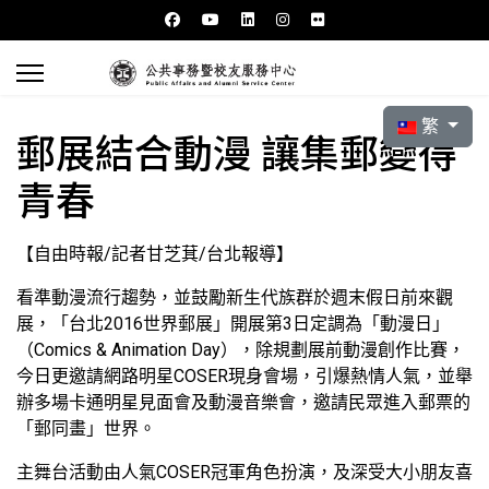
選擇你的語言
繁
郵展結合動漫 讓集郵變得
青春
【自由時報/記者甘芝萁/台北報導】
看準動漫流行趨勢，並鼓勵新生代族群於週末假日前來觀
展，「台北2016世界郵展」開展第3日定調為「動漫日」
（Comics & Animation Day），除規劃展前動漫創作比賽，
今日更邀請網路明星COSER現身會場，引爆熱情人氣，並舉
辦多場卡通明星見面會及動漫音樂會，邀請民眾進入郵票的
「郵同畫」世界。
主舞台活動由人氣COSER冠軍角色扮演，及深受大小朋友喜