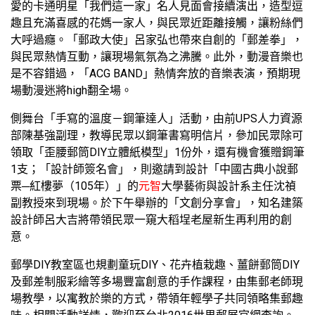
愛的卡通明星「我們這一家」名人見面會接續演出，造型逗
趣且充滿喜感的花媽一家人，與民眾近距離接觸，讓粉絲們
大呼過癮。「郵政大使」呂家弘也帶來自創的「郵差拳」，
與民眾熱情互動，讓現場氣氛為之沸騰。此外，動漫音樂也
是不容錯過，「ACG BAND」熱情奔放的音樂表演，預期現
場動漫迷將high翻全場。
側舞台「手寫的溫度－鋼筆達人」活動，由前UPS人力資源
部陳基強副理，教導民眾以鋼筆書寫明信片，參加民眾除可
領取「歪腰郵筒DIY立體紙模型」1份外，還有機會獲贈鋼筆
1支；「設計師簽名會」，則邀請到設計「中國古典小說郵
票─紅樓夢（105年）」的
元智
大學藝術與設計系主任沈禎
副教授來到現場。於下午舉辦的「文創分享會」，知名建築
設計師呂大吉將帶領民眾一窺大稻埕老屋新生再利用的創
意。
郵學DIY教室區也規劃童玩DIY、花卉植栽趣、薑餅郵筒DIY
及郵差制服彩繪等多場豐富創意的手作課程，由集郵老師現
場教學，以寓教於樂的方式，帶領年輕學子共同領略集郵趣