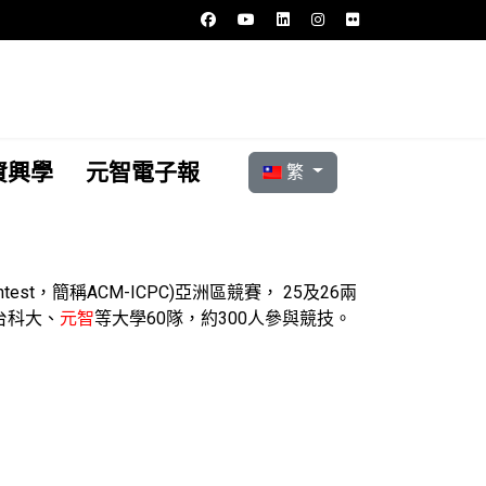
選擇你的語言
資興學
元智電子報
繁
ontest，簡稱ACM-ICPC)亞洲區競賽， 25及26兩
台科大、
元智
等大學60隊，約300人參與競技。