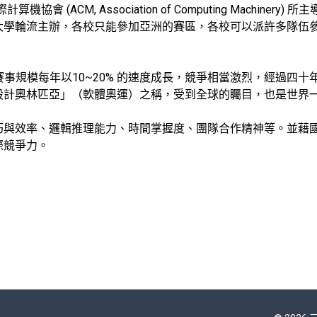
機協會 (ACM, Association of Computing Machi
大學輪流主辦，各校只能參加亞洲的賽區，各校可以派許多隊伍
，賽事規模每年以10~20% 的速度成長，競爭相當激烈，經過
設計奧林匹亞」（軟體奧運）之稱，受到全球的矚目，也是世界
巧與效率、邏輯推理能力、時間掌握度、團隊合作精神等。並藉
際競爭力。