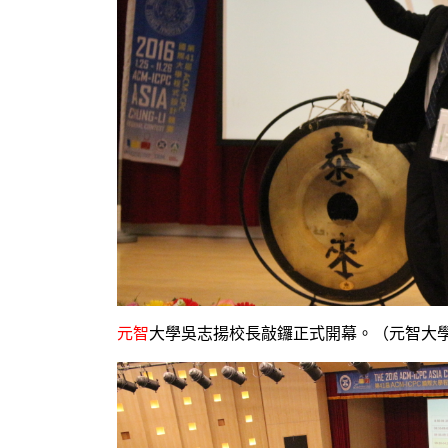
元智
大學吳志揚校長敲鑼正式開幕。（元智大