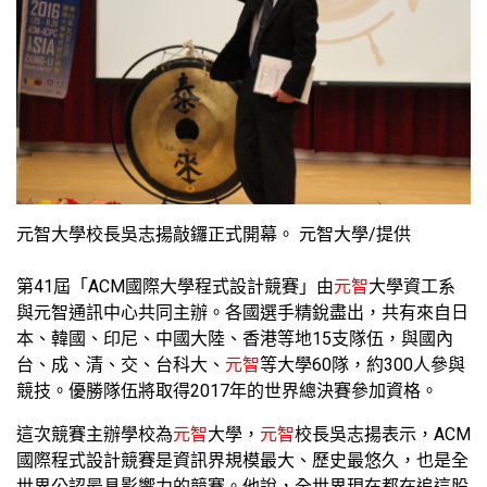
元智大學校長吳志揚敲鑼正式開幕。 元智大學/提供
第41屆「ACM國際大學程式設計競賽」由
元智
大學資工系
與元智通訊中心共同主辦。各國選手精銳盡出，共有來自日
本、韓國、印尼、中國大陸、香港等地15支隊伍，與國內
台、成、清、交、台科大、
元智
等大學60隊，約300人參與
競技。優勝隊伍將取得2017年的世界總決賽參加資格。
這次競賽主辦學校為
元智
大學，
元智
校長吳志揚表示，ACM
國際程式設計競賽是資訊界規模最大、歷史最悠久，也是全
世界公認最具影響力的競賽。他說，全世界現在都在追這股