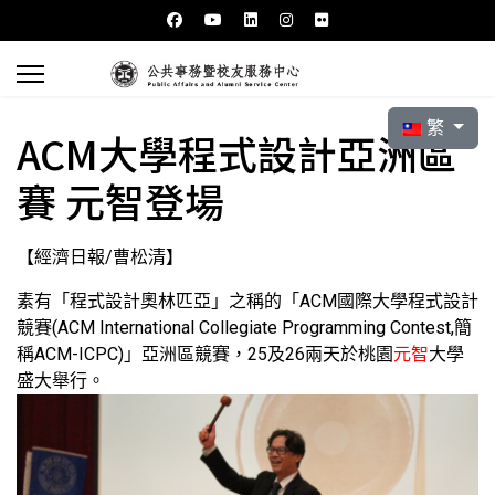
選擇你的語言
繁
ACM大學程式設計亞洲區
賽 元智登場
【經濟日報/曹松清】
素有「程式設計奧林匹亞」之稱的「ACM國際大學程式設計
競賽(ACM International Collegiate Programming Contest,簡
稱ACM-ICPC)」亞洲區競賽，25及26兩天於桃園
元智
大學
盛大舉行。