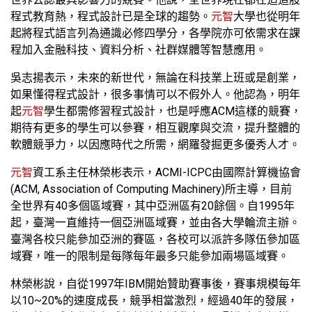
程式教育熱，程式設計已是全球的趨勢。
元智
大學也從明年
起將程式語言列為通識必修四學分，各學院亦可依需求在課
程加入金融科技、資料分析、社群媒體等智慧應用。
吳志揚表示，未來的新世代，無論在科技業上班或是創業，
如果懂得程式設計，很多事情可以不假外人。他認為，明年
起
元智
學生都需修習程式設計，也是呼應ACM這樣的競賽，
期待有更多的學生可以參賽，相互觀摩與交流，提升整體的
軟體競爭力，以因應時代之所需，網羅發掘更多優秀人才。
元智
資工系主任林榮彬表示，ACMI-ICPC由國際計算機協會
(ACM, Association of Computing Machinery)所主導，目前
全世界有40多個區域賽，其中亞洲區有20餘個。自1995年
起，臺灣一直維持一個亞洲區域賽，並由各大學輪流主辦。
臺灣各校只能參加亞洲的賽區，各校可以派許多隊伍參加區
域賽，唯一的限制是每隊每年最多只能參加兩場區域賽。
林榮彬說，自從1997年IBM開始贊助賽事後，賽事規模每年
以10~20%的速度成長，競爭相當激烈，經過40年的發展，