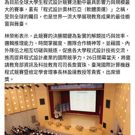
為目前全球大學生程式設計競賽活動中最具影響力與規模最
大的賽事，素有「程式設計奧林匹亞（軟體奧運）」之稱，
受到全球的矚目，也是世界一流大學展現教育成果的最佳櫥
窗與舞臺。
林榮彬表示，此競賽的決勝關鍵為紮實的解題技巧與效率、
邏輯推理能力、時間掌握度、團隊合作精神等。並藉國、內
外隊伍之相互切磋與競逐，促進各大學程式設計技術交流，
進而提昇程式設計產業的國際競爭力。26日閉幕當天，將邀
請教育部資訊及科技教育司司長詹寶珠、臺灣國際計算機器
程式競賽暨檢定學會理事長林盈達教授等貴賓，出席頒
獎。