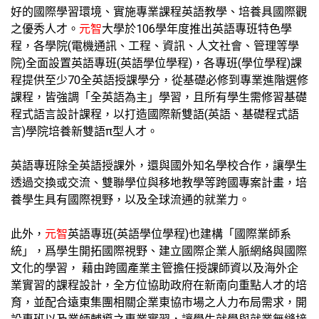
好的國際學習環境、實施專業課程英語教學、培養具國際觀
之優秀人才。
元智
大學於106學年度推出英語專班特色學
程，各學院(電機通訊、工程、資訊、人文社會、管理等學
院)全面設置英語專班(英語學位學程)，各專班(學位學程)課
程提供至少70全英語授課學分，從基礎必修到專業進階選修
課程，皆強調「全英語為主」學習，且所有學生需修習基礎
程式語言設計課程，以打造國際新雙語(英語、基礎程式語
言)學院培養新雙語π型人才。
英語專班除全英語授課外，還與國外知名學校合作，讓學生
透過交換或交流、雙聯學位與移地教學等跨國專案計畫，培
養學生具有國際視野，以及全球流通的就業力。
此外，
元智
英語專班(英語學位學程)也建構「國際業師系
統」，爲學生開拓國際視野、建立國際企業人脈網絡與國際
文化的學習， 藉由跨國產業主管擔任授課師資以及海外企
業實習的課程設計，全方位協助政府在新南向重點人才的培
育，並配合遠東集團相關企業東協市場之人力布局需求，開