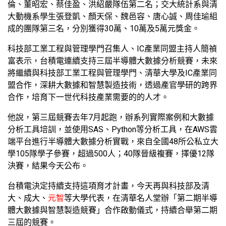
倫、董昭宏、蔡佳盈、洪紹嚴隊伍第二名；交大統計系與清
大動機系學生張登凱、顏天保、魏邑容、唐心誠、周佳瑜組
成的團隊第三名，分別獲得30萬、10萬及5萬元獎金。
科技部工業工程與管理學門召集人、IC產業同盟主持人簡禎
富表示，台積電連續支持三屆半導體大數據分析競賽，未來
將繼續與科技部工業工程與管理學門、清華大學及IC產業同
盟合作，深耕大數據和智慧製造技術，透過產官學研的跨界
合作，培育下一世代科技產業需要的的人才。
他說，第三屆競賽去年7月起跑，辦系列實際案例和大數據
分析工具培訓，並使用SAS、Python等分析工具，在AWS雲
端平台進行半導體大數據分析實戰，來自全國48所公私立大
學105隊學子參賽，超過500人；40隊晉級複賽，擇優12隊
決賽，結果今天公布。
台積電決定持續支持這項育才計畫，今天再與科技部及清
大、成大、
元智
等大學代表，在清華名人堂辦「第二期半導
體大數據與智慧製造競賽」合作啟動儀式，持續合舉第二期
三屆的競賽。