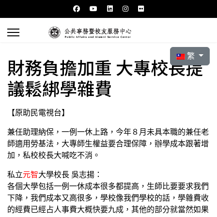
選擇你的語言
繁
財務負擔加重 大專校長提
議鬆綁學雜費
【原助民電視台】
兼任助理納保，一例一休上路，今年８月未具本職的兼任老
師適用勞基法，大專師生權益要合理保障，辦學成本跟著增
加，私校校長大喊吃不消。
私立
元智
大學校長 吳志揚：
各個大學包括一例一休成本很多都提高，生師比要要求我們
下降，我們成本又高很多，學校像我們學校的話，學雜費收
的經費已經占人事費大概快要九成，其他的部分就當然如果