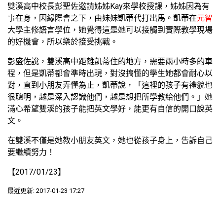
雙溪高中校長彭聖佐邀請姊姊Kay來學校授課，姊姊因為有
事在身，因緣際會之下，由妹妹凱蒂代打出馬。凱蒂在
元智
大學主修語言學位，她覺得這是她可以接觸到實際教學現場
的好機會，所以樂於接受挑戰。
彭盛佐說，雙溪高中距離凱蒂住的地方，需要兩小時多的車
程，但是凱蒂都會準時出現，對沒搞懂的學生她都會耐心以
對，直到小朋友弄懂為止，凱蒂說，「這裡的孩子有禮貌也
很聰明，越是深入認識他們，越是想把所學教給他們。」她
滿心希望雙溪的孩子能把英文學好，能更有自信的開口說英
文。
在雙溪不僅是她教小朋友英文，她也從孩子身上，告訴自己
要繼續努力！
【2017/01/23】
最近更新: 2017-01-23 17:27