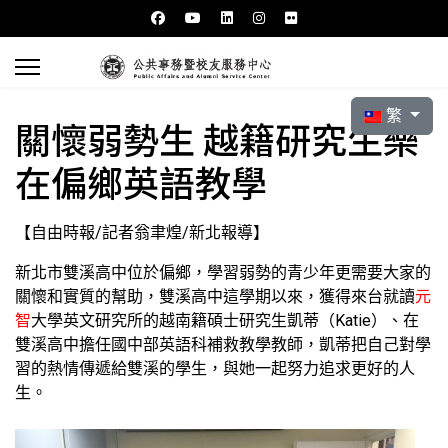
選擇你的語言
繁
關懷弱勢生 越籍研究生樂
在偏鄉英語教學
【自由時報/記者翁聿煌/新北報導】
新北市雙溪高中位於偏鄉，學習弱勢的青少年更需要大家的
關懷和實質的幫助，雙溪高中這學期以來，獲得來台就讀
元
智
大學英文研究所的越南籍碩士研究生凱蒂（Katie）、在
雙溪高中擔任國中部英語科補救教學教師，凱蒂把自己對學
習的熱情傳遞給雙溪的學生，與她一起努力追求更好的人
生。