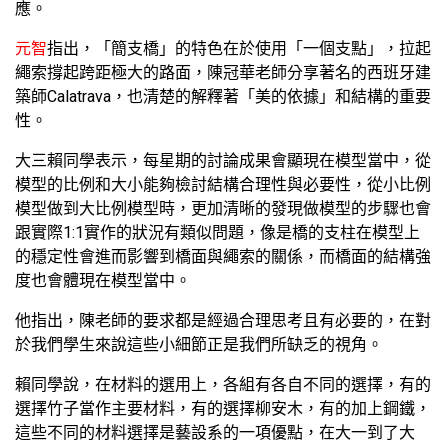
應。
元智
指出，「簡支橋」的特色在於使用「一個支點」，拉起
繩索撐起跨距極大的路面，陳冠華老師分享著名的西班牙建
築師Calatrava，也清楚的解釋著「美的依據」和結構的重要
性。
大三賴同學表示，每星期的討論成果會顯現在模型當中，從
模型的比例和大小能夠檢討結構合理性與必要性，從小比例
模型做到大比例模型時，更加清晰的發現做模型的步驟也會
跟實際1:1實作的狀況有類似問題，像是橋的支柱在模型上
的穩定性會進而影響到橋面與繩索的關係，而橋面的結構強
度也會體現在模型當中。
他指出，陳老師的要求都是經過合理思考且有必要的，在對
於我們學生來說這些小細節正是我們所缺乏的視角。
賴同學說，在材料的選用上，各組有各自不同的選擇，有的
選擇竹子當作主要材料，有的選擇柳安木，有的加上鋼鐵，
這些不同的材料選擇是藝設系的一項優點，在大一到了大