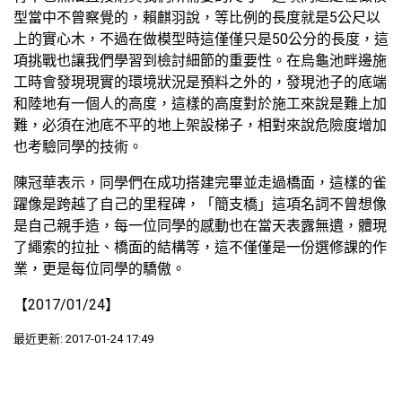
型當中不曾察覺的，賴麒羽說，等比例的長度就是5公尺以
上的實心木，不過在做模型時這僅僅只是50公分的長度，這
項挑戰也讓我們學習到檢討細節的重要性。在烏龜池畔邊施
工時會發現現實的環境狀況是預料之外的，發現池子的底端
和陸地有一個人的高度，這樣的高度對於施工來說是難上加
難，必須在池底不平的地上架設梯子，相對來說危險度增加
也考驗同學的技術。
陳冠華表示，同學們在成功搭建完畢並走過橋面，這樣的雀
躍像是跨越了自己的里程碑，「簡支橋」這項名詞不曾想像
是自己親手造，每一位同學的感動也在當天表露無遺，體現
了繩索的拉扯、橋面的結構等，這不僅僅是一份選修課的作
業，更是每位同學的驕傲。
【2017/01/24】
最近更新: 2017-01-24 17:49