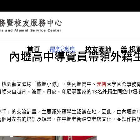
首頁
最新消息
校友園地
捐
 內壢高中導覽員帶領外籍
。桃園藝文陣線「旅壢小隊」，與內壢高中、
元智
大學國際事務
帶領來自越南、波蘭、丹麥、印尼等國家的13名外籍生同遊中壢
小手」的交流計畫，主要讓外籍學生認識在地，因此，由內壢高中
兩個月左右的培訓及規畫，在中壢老街踏查老店文化，並製作採