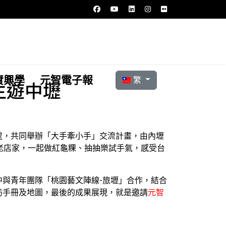
選擇你的語言
資興學
元智電子報
繁
生遊中壢
處，共同舉辦「大手牽小手」交流計畫，由內壢
老店家，一起做紅龜粿、抽抽樂試手氣，感受台
與青年團隊「桃園藝文陣線-旅壢」合作，結合
訪手冊及地圖，最後的成果展現，就是邀請
元智