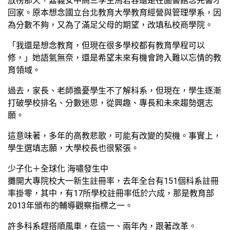
放榜那天，嘉義女中高三學生馬若容還是在圖書館念完書才
回家。原本想念國立台北教育大學教育經營與管理學系，因
為分數不夠，又為了滿足父母的期望，改填私校商學院。
「我還是想念教育，但現在很多學校都有教育學程可以
修，」她語氣無奈，還是希望未來有機會跨入難以忘情的教
育領域。
過去，家長、老師擔憂學生不了解科系，但現在，學生逐漸
打破學校排名、分數迷思，從興趣、專長和未來趨勢選志
願。
這意味著，多年的高教悲歌，可能有改變的契機。事實上，
學生選填志願，大學校長也很緊張。
少子化＋全球化 海嘯發生中
攤開大專院校大一新生註冊率，去年全台有151個科系註冊
率掛零，其中，有17所學校註冊率低於六成，那是教育部
2013年頒布的輔導觀察指標之一。
許多科系趕搭順風車，在這一、兩年內，跟著改革。