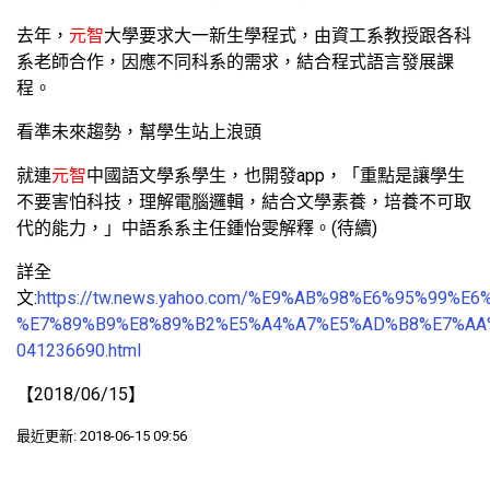
去年，
元智
大學要求大一新生學程式，由資工系教授跟各科
系老師合作，因應不同科系的需求，結合程式語言發展課
程。
看準未來趨勢，幫學生站上浪頭
就連
元智
中國語文學系學生，也開發app，「重點是讓學生
不要害怕科技，理解電腦邏輯，結合文學素養，培養不可取
代的能力，」中語系系主任鍾怡雯解釋。(待續)
詳全
文:
https://tw.news.yahoo.com/%E9%AB%98%E6%95%99%
%E7%89%B9%E8%89%B2%E5%A4%A7%E5%AD%B8%E7%AA
041236690.html
【2018/06/15】
最近更新: 2018-06-15 09:56