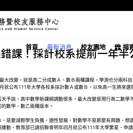
首頁
最新消息
校友園地
捐
選錯課！採計校系提前一年半
科最大改變，就是高二分成數Ａ、數Ｂ兩種課程，學測也分兩科
月就公布111年大學各校系採計數Ａ或數Ｂ，以免高一生將來選
藍天予說，高中數學新課綱調動很多，最大改變是現行高二數學
前的數甲、數乙兩種版本。
本，是要減輕學生負擔、適性發展，對數學不是那麼有興趣、想
連動，教育部已請招聯會明年四月就公布111年大學繁星、申