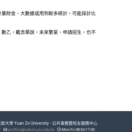
計量財金、大數據或用到較多統計，可能採計比
、數乙，戴念華說，未來繁星、申請招生，也不
 元智大學 Yuan Ze University - 公共事務暨校友服務中心
7
proffice@saturn.yzu.edu.tw
Mon-Fri 08:30-17:00