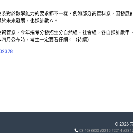
校系對於數學能力的要求都不一樣，例如部分商管科系，因發展
眼於未來發展，也採計數Ａ。
校資管系，今年指考分發招生分自然組、社會組，各自採計數甲
年四月公布時，考生一定要看仔細。（待續）
102378
© 2026
03-4638800 #2215 #2214 #231