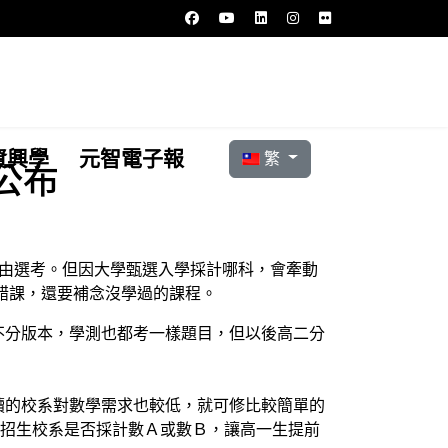
選擇你的語言
資興學
元智電子報
繁
公布
自由選考。但因大學甄選入學採計哪科，會牽動
錯課，還要補念沒學過的課程。
不分版本，學測也都考一樣題目，但以後高二分
讀的校系對數學需求也較低，就可修比較簡單的
請招生校系是否採計數Ａ或數Ｂ，讓高一生提前