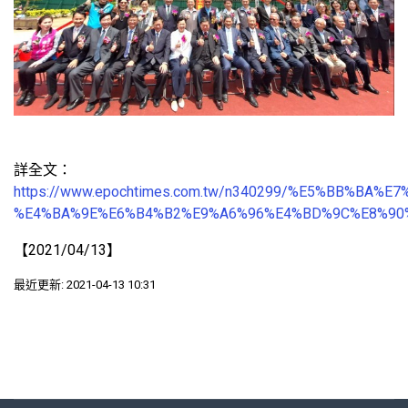
詳全文：
https://www.epochtimes.com.tw/n340299/%E5%BB%
%E4%BA%9E%E6%B4%B2%E9%A6%96%E4%BD%9C%E8%90%
【2021/04/13】
最近更新: 2021-04-13 10:31