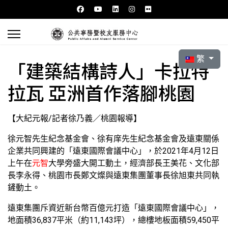
選擇你的語言
繁
「建築結構詩人」卡拉特
拉瓦 亞洲首作落腳桃園
【大紀元報/記者徐乃義／桃園報導】
徐元智先生紀念基金會、徐有庠先生紀念基金會及遠東關係
企業共同興建的「遠東國際會議中心」，於2021年4月12日
上午在
元智
大學旁盛大開工動土，經濟部長王美花、文化部
長李永得、桃園市長鄭文燦與遠東集團董事長徐旭東共同執
鏟動土。
遠東集團斥資近新台幣百億元打造「遠東國際會議中心」，
地面積36,837平米（約11,143坪），總樓地板面積59,450平