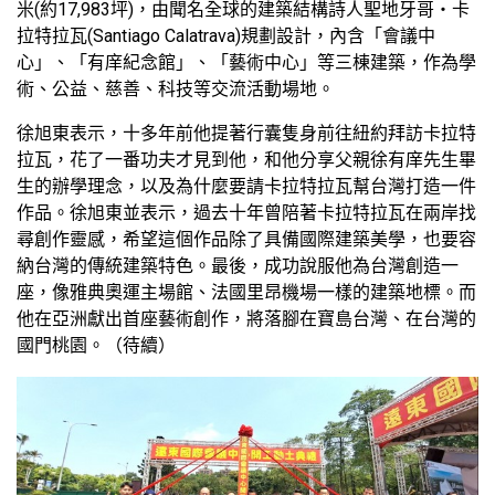
米(約17,983坪)，由聞名全球的建築結構詩人聖地牙哥‧卡
拉特拉瓦(Santiago Calatrava)規劃設計，內含「會議中
心」、「有庠紀念館」、「藝術中心」等三棟建築，作為學
術、公益、慈善、科技等交流活動場地。
徐旭東表示，十多年前他提著行囊隻身前往紐約拜訪卡拉特
拉瓦，花了一番功夫才見到他，和他分享父親徐有庠先生畢
生的辦學理念，以及為什麼要請卡拉特拉瓦幫台灣打造一件
作品。徐旭東並表示，過去十年曾陪著卡拉特拉瓦在兩岸找
尋創作靈感，希望這個作品除了具備國際建築美學，也要容
納台灣的傳統建築特色。最後，成功說服他為台灣創造一
座，像雅典奧運主場館、法國里昂機場一樣的建築地標。而
他在亞洲獻出首座藝術創作，將落腳在寶島台灣、在台灣的
國門桃園。（待續）