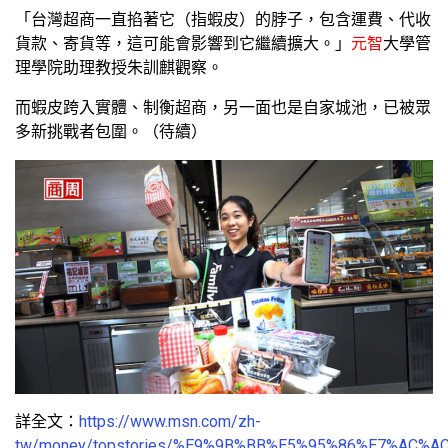
「台灣超商一直掐著它（指蝦皮）的脖子，包含運費、代收
貨款、寄貨等，這可能會影響到它繼續擴大。」
元智
大學管
理學院助理教授朱訓麒觀察。
而蝦皮跨入實體、制衡超商，另一面也是自家城池，已被眾
多新挑戰者包圍。（待續）
詳全文：
https://www.msn.com/zh-
tw/money/topstories/%E9%9B%BB%E5%95%86%E7%AC