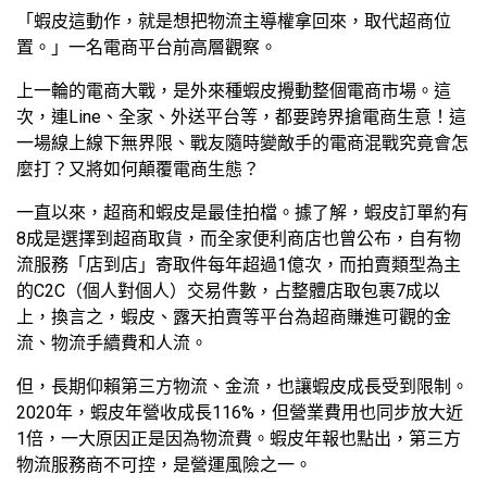
「蝦皮這動作，就是想把物流主導權拿回來，取代超商位
置。」一名電商平台前高層觀察。
上一輪的電商大戰，是外來種蝦皮攪動整個電商市場。這
次，連Line、全家、外送平台等，都要跨界搶電商生意！這
一場線上線下無界限、戰友隨時變敵手的電商混戰究竟會怎
麼打？又將如何顛覆電商生態？
一直以來，超商和蝦皮是最佳拍檔。據了解，蝦皮訂單約有
8成是選擇到超商取貨，而全家便利商店也曾公布，自有物
流服務「店到店」寄取件每年超過1億次，而拍賣類型為主
的C2C（個人對個人）交易件數，占整體店取包裹7成以
上，換言之，蝦皮、露天拍賣等平台為超商賺進可觀的金
流、物流手續費和人流。
但，長期仰賴第三方物流、金流，也讓蝦皮成長受到限制。
2020年，蝦皮年營收成長116%，但營業費用也同步放大近
1倍，一大原因正是因為物流費。蝦皮年報也點出，第三方
物流服務商不可控，是營運風險之一。