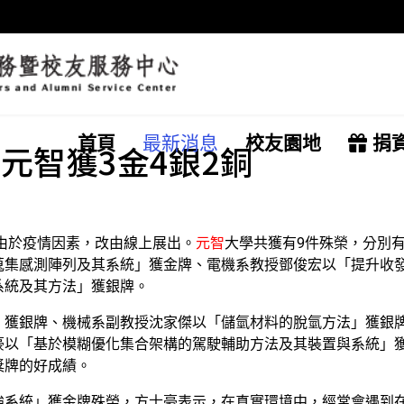
首頁
最新消息
校友園地
捐
元智獲3金4銀2銅
年由於疫情因素，改由線上展出。
元智
大學共獲有9件殊榮，分別
蒐集感測陣列及其系統」獲金牌、電機系教授鄧俊宏以「提升收
系統及其方法」獲銀牌。
」獲銀牌、機械系副教授沈家傑以「儲氫材料的脫氫方法」獲銀
豪以「基於模糊優化集合架構的駕駛輔助方法及其裝置與系統」
獎牌的好成績。
強系統」獲金牌殊榮，方士豪表示，在真實環境中，經常會遇到