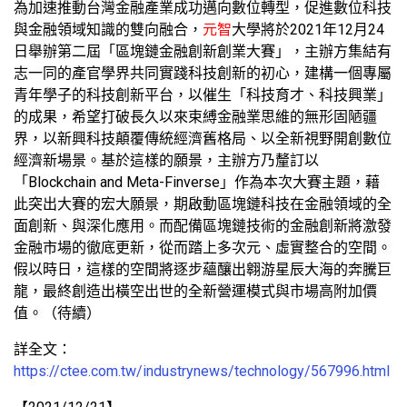
為加速推動台灣金融產業成功邁向數位轉型，促進數位科技
與金融領域知識的雙向融合，
元智
大學將於2021年12月24
日舉辦第二屆「區塊鏈金融創新創業大賽」，主辦方集結有
志一同的產官學界共同實踐科技創新的初心，建構一個專屬
青年學子的科技創新平台，以催生「科技育才、科技興業」
的成果，希望打破長久以來束縛金融業思維的無形固陋疆
界，以新興科技顛覆傳統經濟舊格局、以全新視野開創數位
經濟新場景。基於這樣的願景，主辦方乃釐訂以
「Blockchain and Meta-Finverse」作為本次大賽主題，藉
此突出大賽的宏大願景，期啟動區塊鏈科技在金融領域的全
面創新、與深化應用。而配備區塊鏈技術的金融創新將激發
金融市場的徹底更新，從而踏上多次元、虛實整合的空間。
假以時日，這樣的空間將逐步蘊釀出翱游星辰大海的奔騰巨
龍，最終創造出橫空出世的全新營運模式與市場高附加價
值。（待續）
詳全文：
https://ctee.com.tw/industrynews/technology/567996.html