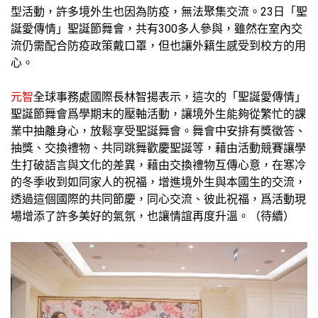
型活動，許多境外生也因為防疫，無法聚集交流。23日「聖
誕愛傳情」聖誕節舞會，共有300多人參與，雖然在室內交
流仍需配合防疫政策戴口罩，但也讓外籍生感受到校方的用
心。
元智
全球事務處國際長林智揚表示，這次的「聖誕愛傳情」
聖誕節舞會爲學期末的壓軸活動，讓境外生能夠從繁忙的課
業中抽離身心，放鬆享受聖誕舞會。舞會中安排有獎徵答、
抽獎、交換禮物、共同跳舞歡慶聖誕等，藉由活動競賽讓學
生打破語言與文化的差異，藉由交換禮物互傳心意，在寒冷
的冬季收到如同家人的祝福，增進境外生與本國生的交流，
透過這個國際的共同節慶，同心交流、彼此祝福，爲活動現
場增添了許多美好的氣氛，也讓情誼再度升溫。（待續）