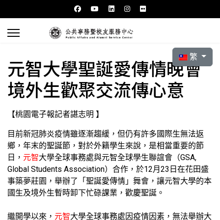
選擇你的語言
繁
元智大學聖誕愛傳情晚會
境外生歡聚交流傳心意
【桃園電子報記者諶志明 】
目前新冠肺炎疫情雖逐漸趨緩，但仍有許多國際生無法返
鄉，年末的聖誕節，對於外籍學生來說，是相當重要的節
日，
元智
大學全球事務處與元智全球學生聯誼會（GSA,
Global Students Association）合作，於12月23日在花田盛
事築夢莊園，舉辦了「聖誕愛傳情」舞會，讓元智大學的本
國生及境外生暫時卸下忙碌課業，歡慶聖誕。
繼開學以來，
元智
大學全球事務處因疫情因素，無法舉辦大