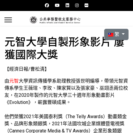
選擇你的語言
繁
元智大學自製形象影片 屢
獲國際大獎
【經濟日報/曹松清】
由
元智
大學資訊傳播學系助理教授張世明編導，帶領元智資
傳系學生王薇瑄、李玫、陳家賢以及張家豪、巫翊丞兩位校
友，在2020年製作的元智大學三十週年形象動畫影片
《Evolution》，嶄露豐碩成果。
他們榮獲2021年美國泰利獎（The Telly Awards）動畫類金
獎、品牌形象類銀獎，2021年法國坎城企業媒體暨電視獎
（Cannes Corporate Media & TV Awards）企業形象類銀