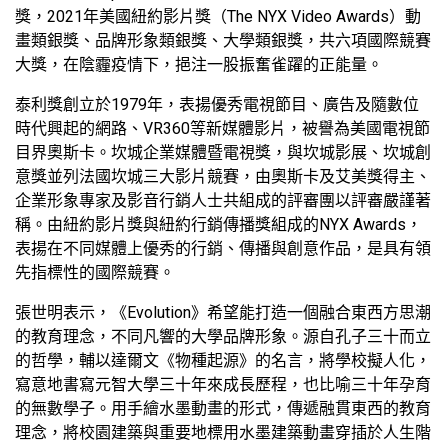
獎，2021年美國紐約影片獎（The NYX Video Awards）動
畫類銀獎、品牌形象類銀獎、大學類銀獎，共六項國際競賽
大獎，在陰霾疫情下，挹注一股振奮雀躍的正能量。
泰利獎創立於1979年，表揚優秀電視節目、廣告及隨數位
時代興起的網路、VR360等新媒體影片，被譽為美國電視節
目界奧斯卡。坎城企業媒體暨電視獎，與坎城影展、坎城創
意獎並列法國坎城三大影片競賽，由奧斯卡及艾美獎得主、
企業形象專家及影音行銷人士共組成的評審團以評審嚴謹著
稱。由紐約影片獎與紐約行銷傳播獎組成的NYX Awards，
表揚在不同媒體上優秀的行銷、傳播與創意作品，是具有領
先指標性的國際競賽。
張世明表示，《Evolution》希望能打造一個融合東西方思潮
的教育理念，不同凡響的大學品牌形象。源自孔子三十而立
的哲學，輔以達爾文《物種起源》的名言，將學校擬人化，
寫意地書寫元智大學三十年來成長歷程，也比喻三十年孕育
的無數學子。用手繪水墨動畫的形式，傳遞融貫東西的教育
理念，將校園建築與重要地標用水墨建築動畫穿插於人生階