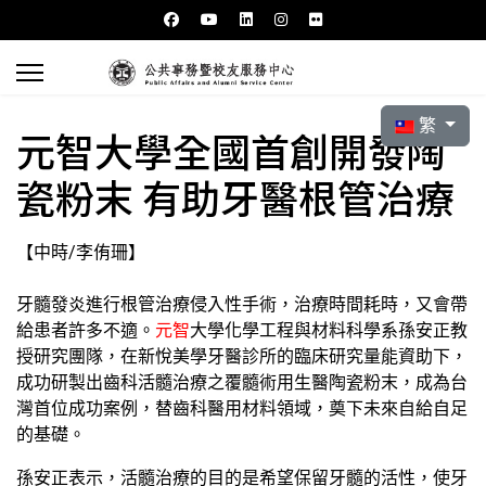
選擇你的語言
繁
元智大學全國首創開發陶
瓷粉末 有助牙醫根管治療
【中時/李侑珊】
牙髓發炎進行根管治療侵入性手術，治療時間耗時，又會帶
給患者許多不適。
元智
大學化學工程與材料科學系孫安正教
授研究團隊，在新悅美學牙醫診所的臨床研究量能資助下，
成功研製出齒科活髓治療之覆髓術用生醫陶瓷粉末，成為台
灣首位成功案例，替齒科醫用材料領域，奠下未來自給自足
的基礎。
孫安正表示，活髓治療的目的是希望保留牙髓的活性，使牙