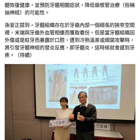
髓恢復健康，並預防牙髓相關症狀，降低做根管治療（俗稱
抽神經）的可能性。
孫安正提到，牙髓組織存在於牙齒內部一個細長的狹窄空間
裡，末端與牙齒外血管相連而獲取養份，但是當牙髓組織因
外傷或是蛀牙而暴露於口腔，遭到冷熱溫差或細菌攻擊時，
將引發牙髓神經的發炎反應，即牙髓炎，這時候就會感到牙
疼。（待續）