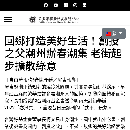
選擇你的語言
繁
回鄉打造美好生活！創投
之父潮州辦春潮集 老街起
步擴散綠意
【自由時報/記者陳彥廷／屏東報導】
屏東縣潮州鎮知名的燒冷冰圓環，其實是老街建基路尾，早
年建基路的繁華是許多老潮州人的回憶，卻隨商圈轉移而沉
寂，長期蹲點的台灣好基金會透今明兩天封街舉辦
2022「春潮集」，重現昔日最熱鬧的「武市」景象。
台灣好基金會董事長柯文昌出身潮州，國中就出外念書，創
業後被譽為國內「創投之父」，不過，故鄉的美好始終縈繫