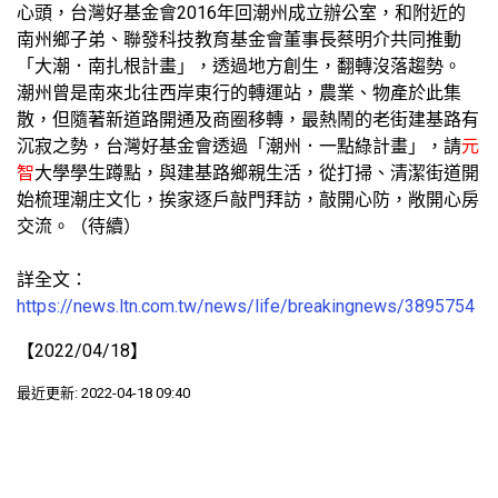
心頭，台灣好基金會2016年回潮州成立辦公室，和附近的
南州鄉子弟、聯發科技教育基金會董事長蔡明介共同推動
「大潮．南扎根計畫」，透過地方創生，翻轉沒落趨勢。
潮州曾是南來北往西岸東行的轉運站，農業、物產於此集
散，但隨著新道路開通及商圈移轉，最熱鬧的老街建基路有
沉寂之勢，台灣好基金會透過「潮州．一點綠計畫」，請
元
智
大學學生蹲點，與建基路鄉親生活，從打掃、清潔街道開
始梳理潮庄文化，挨家逐戶敲門拜訪，敲開心防，敞開心房
交流。（待續）
詳全文：
https://news.ltn.com.tw/news/life/breakingnews/3895754
【2022/04/18】
最近更新: 2022-04-18 09:40