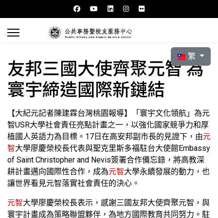
選擇你的語言
繁
友邦三國大使齊聚元智 為
寰宇締造國際新鏈結
【大紀元記者陳建霖台灣桃園報導】「寰宇文化領航」為元
智USR大學社會責任亮點計畫之一，以強化國家競爭力和厚
植國人英語力為目標。17日在高安邦副市長的見證下，由
元
智
大學廖慶榮校長代表與聖克里斯多福駐台大使館Embassy
of Saint Christopher and Nevis簽署合作備忘錄，將高教深
耕計畫邁向國際性合作，成為
元智
大學永續發展的動力，也
讓世界看見元智落實社會責任的決心。
元智
大學廖慶榮校長表示，感謝三國友邦大使齊聚元智，與
寰宇計畫成為策略聯盟夥伴，為地方國際教育共同努力。駐