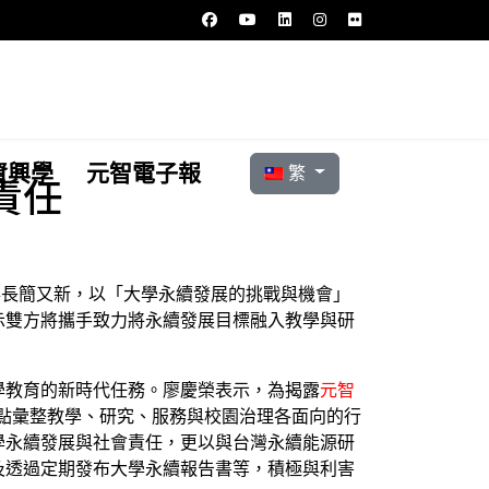
選擇你的語言
資興學
元智電子報
繁
責任
事長簡又新，以「大學永續發展的挑戰與機會」
示雙方將攜手致力將永續發展目標融入教學與研
學教育的新時代任務。廖慶榮表示，為揭露
元智
盤點彙整教學、研究、服務與校園治理各面向的行
學永續發展與社會責任，更以與台灣永續能源研
及透過定期發布大學永續報告書等，積極與利害