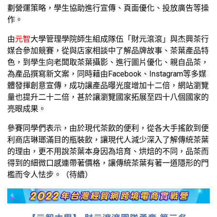
劃營運策略，學生協助進行宣傳、頁面優化、投放廣告等操
作。
由
元智
大學管理學院師生組成隊伍「財元滾滾」與杰興茶行
媒合參加競賽，從與店家相談中了解品牌故事、茶葉產品特
色，到學生向老闆取茶葉攝影、進行圖片優化、親自品茶，
為產品撰寫新文案，同時藉由Facebook、Instagram等多媒
體發揮創意宣傳，成功讓產品曝光度增加十二倍，網站瀏覽
量也提升二十二倍，甚於讓瀏覽國家拓展至四十八個國家的
亮眼成果。
參賽同學們表示，由於現代茶飲的便利，從各大手搖飲到便
利商店琳瑯滿目的瓶裝飲，讓現代人減少深入了解傳統茶葉
的理由，更不用說茶葉本身因為培育、烘焙的不同，品茶而
得到的細微口感連帶著價格，讓傳統茶葉有著一道隱形的門
檻而令人怯步。（待續）