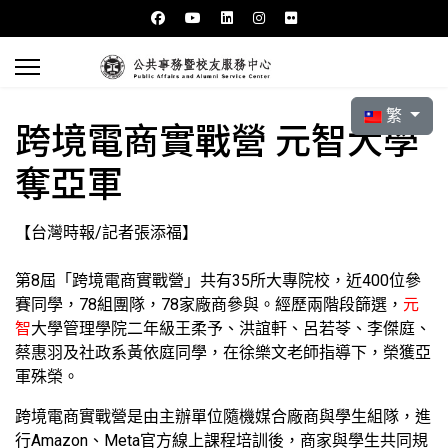
選擇你的語言
繁
跨境電商實戰營 元智大學
奪亞軍
【台灣時報/記者張添福】
第8屆「跨境電商實戰營」共有35所大專院校，近400位參
賽同學，78組團隊，78家廠商參與。經歷兩階段篩選，
元
智
大學管理學院二年級王柔予、洪誼軒、呂若苓、李傑庭、
蔡惠羽及社政系黃依庭同學，在徐樂文老師指導下，榮獲亞
軍殊榮。
跨境電商實戰營是由主辦單位隨機媒合廠商與學生組隊，進
行Amazon、Meta官方線上課程培訓後，商家與學生共同規