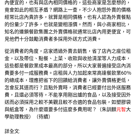
內便宜的，也有與店內相同價格的，這些商家是怎麼想的，
竟會如此的相互矛盾？網路上一查，不少人抱怨外賣的價格
經常比店內貴許多，就算是相同價格，也有人認為外賣餐點
的份量少了許多，也就是變相漲價。然而，與小商家相比，
知名的連鎖餐飲集團之外賣價格就通常比店內用更便宜，可
見他們十分鼓勵消費者多採用外送方式消費。
從消費者的角度，店家透過外賣去銷售，省了店內之座位租
金，以及帶位、點餐、上菜、收款與收拾清潔等人力成本，
這些都是餐飲業成本最高的部分，所以大家普遍接受店內消
費要多付一成服務費。店租與人力加起來常高達餐飲業60％
的總成本，理應把省下的回饋給消費者，讓外賣價格更低，
怎會反其道而行？且點外賣時，消費者已經要付出外送服務
費，且還必須等待，不能享用剛出爐的食品，以及接受因外
送而必須採用之較不美觀且較不合適的食品包裝，如塑膠袋
與紙盒等，為什麼還要多付這麼多費用呢？（朱訓麒
元智
大
學助理教授）（待續）
詳全文: