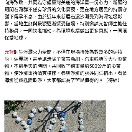
向海致敬，共同為守護臺灣美麗的海洋盡一份心力。新屋的
蚵間石滬群不僅有珍貴的文化景觀，更在地方居民的持續守
護下傳承不息，由於近年來新屋石滬沙灘受到海漂垃圾影
響，當地生態與景觀逐漸遭受破壞，特別邀請元智師生擔任
特務員，一同扶老攜幼，為環境永續做出更多貢獻，一同環
保愛地球。
元智
師生淨灘火力全開，不僅在現場拾獲為數眾多的保特
瓶、保麗龍，甚至還清除了棄置漁網、汽車輪胎等大型廢棄
物，不到半天的時間，共回收了總重量約500公斤的廢棄
物，使沙灘重拾清爽模樣。參與淨灘的張姓同仁指出，看著
海灘從髒亂變乾淨，大家都認為辛苦是值得的。（待續）