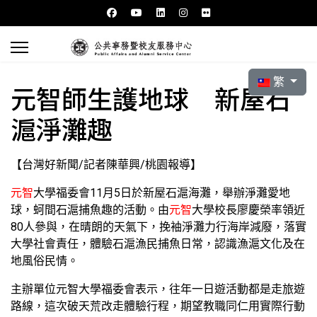
選擇你的語言
繁
元智師生護地球 新屋石
滬淨灘趣
【台灣好新聞/記者陳華興/桃園報導】
元智
大學福委會11月5日於新屋石滬海灘，舉辦淨灘愛地
球，蚵間石滬捕魚趣的活動。由
元智
大學校長廖慶榮率領近
80人參與，在晴朗的天氣下，挽袖淨灘力行海岸減廢，落實
大學社會責任，體驗石滬漁民捕魚日常，認識漁滬文化及在
地風俗民情。
主辦單位元智大學福委會表示，往年一日遊活動都是走旅遊
路線，這次破天荒改走體驗行程，期望教職同仁用實際行動