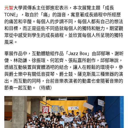
元智
大學資傳系主任鄧進宏表示，本次展覽主題「成長
TONE」，取自於「痛」的諧音，寓意著成長過程中所經歷
的痛苦和辛酸。每個人的步調不同，每個人都有自己的想法
和目標，而正是這些不同造就每個人的獨特和魅力。期望觀
眾從中感受到學生的成長過程，並欣賞每個人所呈現的獨特
風采。
畢展作品中，互動體驗組作品「Jazz Box」由邱郁琳、謝昕
倢、林劭謙、徐振瑄、何若齊、張耘嘉所創作，邱郁琳說，
透過互動裝置與實體酒吧的結合，讓人在輕鬆的環境中，參
與爵士樂中有關低音提琴、爵士鼓、薩克斯風三種樂器的演
出。而互動的同時，台前音樂表演者的動畫也會隨著音樂的
節奏一起互動。（待續）