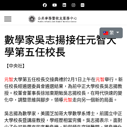
選擇你的語言
繁
數學家吳志揚接任元智大
學第五任校長
【中央社】
元智
大學第五任校長交接典禮於2月1日上午在
元智
舉行。新
任校長經遴選委員會遴選結果，為前中正大學校長吳志揚教
授。校董會董事長徐旭東期勉吳志揚校長，在時代快速的變
化中，調整思維與腳步，領導
元智
走向另一個新的局面。
吳志揚為數學家，美國芝加哥大學數學系博士，前國立中正
大學校長暨講座教授，學經歷相當完備。吳志揚表示，面對