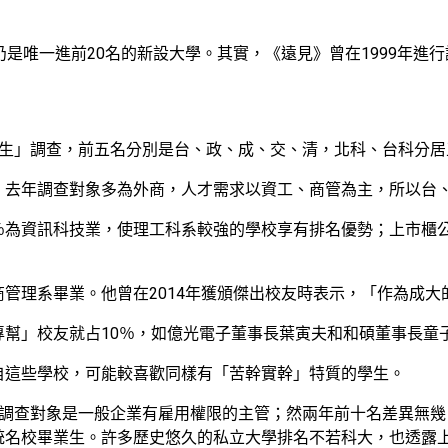
是唯一進前20名的新設大學。其實，《遠見》曾在1999年進行
究生」調查，前五名分別是台、政、成、交、清，北科、台科分居
，去年調查對象多為外商，人才需求以資工、商管為主，所以台
28％為資訊科技業，使理工科系較強的學校享有排名優勢；上市
管理系畢業。他曾在2014年獲頒傑出校友時表示，「作為成大
幫」校友就占10％，如億光電子董事長葉寅夫和和碩董事長童
自這些學校，可能較喜歡同樣有「苦幹實幹」特質的學生。
調查對象是一般企業有雇用權限的主管；然兩年前十名差異無幾，
統名校畢業生。許多歷史悠久的私立大學排名不若科大，也透露