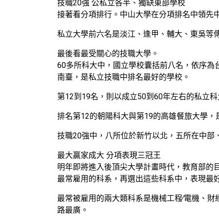
技職20強 公私立各半、獨缺東部學校
接著看分項排行。中山大學在分項排名中領先
私立大學前六名是淡江、逢甲、輔大、東吳等
最後看最受關心的技職大學。
60多所科大中，國立學校囊括前八名，依序為
南臺，是私立技職中排名最好的學校。
第12到19名，則以成立50到60年左右的
排名第12的朝陽科大與第19的高雄餐旅大學，
技職20強中，八所位於新竹以北，五所在中
最大贏家成大 分項表現三冠王
明年即將進入後頂尖大學計畫時代，教育部的
最常雇用的科系，再選出這些科系中，表現最
最常被雇用的兩大類科系是機械工程∕電機、財
路最廣。