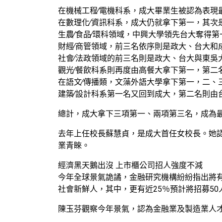
在機械工程∕電機科系，成大畢業生被認為表現
在數理化∕資訊科系，成大仍就拿下第一，其次
生農∕食品∕環科領域，中興大學領先台大奪得
財經∕商管領域，前三名依序則是政大、台大和
社會∕法政領域的前三名則是政大、台大與東吳
觀光∕餐飲科系則再度由高餐大拿下第一，第二
在語文∕傳播類，文藻外語大學拿下第一，二、
建築∕設計科系第一名又回到成大，第二名則由
總計，成大拿下三項第一、兩項第三名，成為
去年上任校長蘇慧貞，是成大首任女校長。她
業青睞。
經濟黑天鵝出沒 上市櫃公司招人強度不減
今年全球景氣詭譎，金融研究機構紛紛指出將
社會新鮮人，其中，更有近25％預計將招募50
陳玉芬觀察今年景氣，認為金融業及製造業人