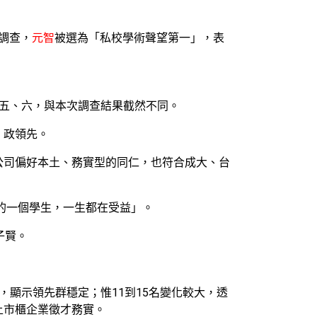
調查，
元智
被選為「私校學術聲望第一」，表
五、六，與本次調查結果截然不同。
、政領先。
櫃公司偏好本土、務實型的同仁，也符合成大、台
的一個學生，一生都在受益」。
子賢。
顯示領先群穩定；惟11到15名變化較大，透
上市櫃企業徵才務實。