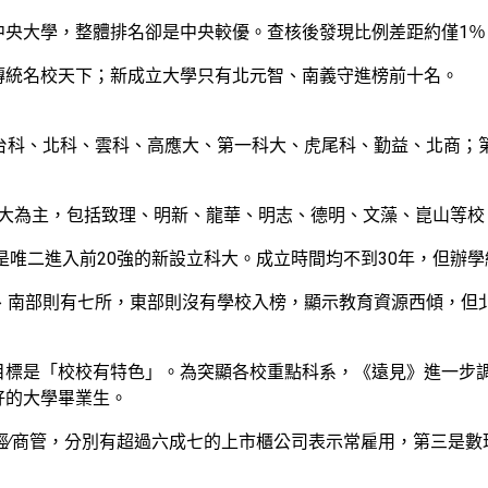
中央大學，整體排名卻是中央較優。查核後發現比例差距約僅1
傳統名校天下；新成立大學只有北元智、南義守進榜前十名。
台科、北科、雲科、高應大、第一科大、虎尾科、勤益、北商；第
私立科大為主，包括致理、明新、龍華、明志、德明、文藻、崑山等
是唯二進入前20強的新設立科大。成立時間均不到30年，但辦學
部、南部則有七所，東部則沒有學校入榜，顯示教育資源西傾，但
目標是「校校有特色」。為突顯各校重點科系，《遠見》進一步
好的大學畢業生。
經∕商管，分別有超過六成七的上市櫃公司表示常雇用，第三是數