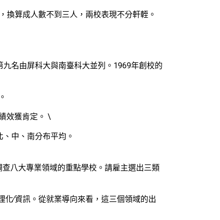
％，換算成人數不到三人，兩校表現不分軒輊。
九名由屏科大與南臺科大並列。1969年創校的
校。
績效獲肯定。 \
北、中、南分布平均。
調查八大專業領域的重點學校。請雇主選出三類
理化∕資訊。從就業導向來看，這三個領域的出