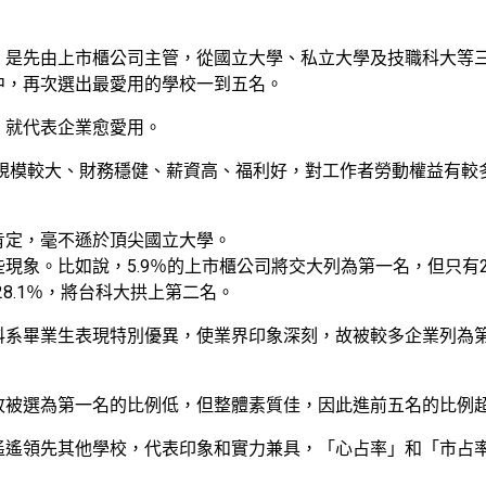
，是先由上市櫃公司主管，從國立大學、私立大學及技職科大等
中，再次選出最愛用的學校一到五名。
，就代表企業愈愛用。
是規模較大、財務穩健、薪資高、福利好，對工作者勞動權益有較
肯定，毫不遜於頂尖國立大學。
現象。比如說，5.9％的上市櫃公司將交大列為第一名，但只有2
28.1％，將台科大拱上第二名。
科系畢業生表現特別優異，使業界印象深刻，故被較多企業列為
故被選為第一名的比例低，但整體素質佳，因此進前五名的比例
遙遙領先其他學校，代表印象和實力兼具，「心占率」和「市占