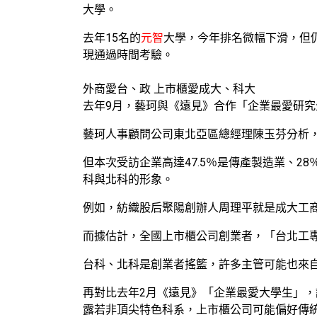
大學。
去年15名的
元智
大學，今年排名微幅下滑，但仍
現通過時間考驗。
外商愛台、政 上市櫃愛成大、科大
去年9月，藝珂與《遠見》合作「企業最愛研
藝珂人事顧問公司東北亞區總經理陳玉芬分析
但本次受訪企業高達47.5％是傳產製造業、
科與北科的形象。
例如，紡織股后聚陽創辦人周理平就是成大工商
而據估計，全國上市櫃公司創業者，「台北工專
台科、北科是創業者搖籃，許多主管可能也來
再對比去年2月《遠見》「企業最愛大學生」，
露若非頂尖特色科系，上市櫃公司可能偏好傳