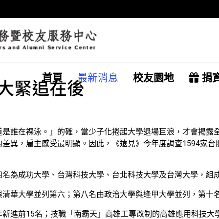
首頁
最新消息
校友園地
捐
大緊追在後
是誰在裸泳。」的確，當少子化捲起大學退場巨浪，才會揭露全
差異，雇主感受最明顯。因此，《遠見》今年度調查1594家
四名為成功大學、台灣科技大學、台北科技大學及台灣大學，組
與清華大學並列第六；第八名由政治大學與逢甲大學並列，第十
新進前15名；技職「南霸天」高雄工專改制的高雄應用科技大學