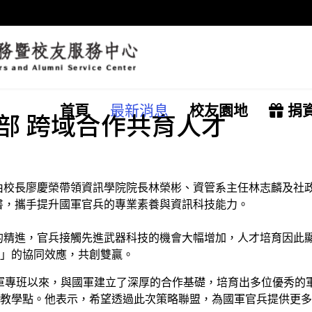
首頁
最新消息
校友園地
捐
部 跨域合作共育人才
由校長廖慶榮帶領資訊學院院長林榮彬、資管系主任林志麟及社
書，攜手提升國軍官兵的專業素養與資訊科技能力。
的精進，官兵接觸先進武器科技的機會大幅增加，人才培育因此
2」的協同效應，共創雙贏。
陸軍專班以來，與國軍建立了深厚的合作基礎，培育出多位優秀的
立教學點。他表示，希望透過此次策略聯盟，為國軍官兵提供更