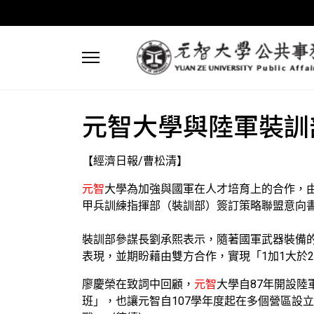
元智大學與陸軍裝訓
【經濟日報/曹松清】
元智
大學為加強與國軍在人才培育上的合作，
甲兵訓練指揮部（裝訓部）簽訂策略聯盟意向
裝訓部參謀長劉承熙表示，隨著國軍武器裝備
表現，並期盼藉由雙方合作，實現「1加1大於
廖慶榮在致詞中回顧，
元智
大學自87年開設
班」，也讓元智自107學年度起在多個營區設