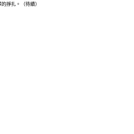
擇的掙扎。（待續）