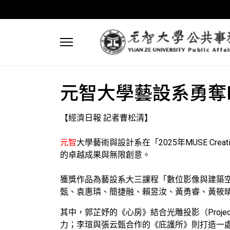
元智大學藝設系勇奪MUSE
【經濟日報 記者曹松清】
元智
大學藝術與設計系在「2025年MUSE Cr
的卓越成果與無限創意。
獲獎作品為藝設系大三課程「數位影像與建築空間思維
甄、袁惠璘、簡捷融、賴昱汝、黃勇睿、黃筱
其中，郭芷妤的《心房》結合光雕投影（Proje
力；李瑄與張云甄合作的《庇護所》則打造一