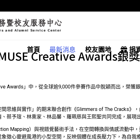
首頁
最新消息
校友園地
捐
 Creative Awards銀獎
eative Awards」中，從全球逾9,000件參賽作品中脫穎而
與實作」的期末聯合創作《Glimmers of The Crac
晴、蔡予瑄、林熏家、林品馨、羅珮慈與王熙聖共同完成，展現
ction Mapping）與視錯覺藝術手法，在空間轉換與情感流
處象徵心靈避風港的小型空間，反映個體在成長壓力下，為自我