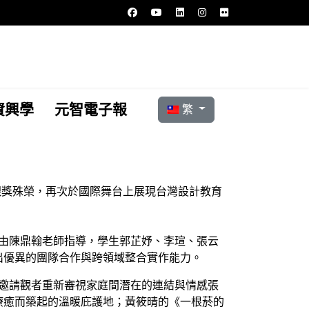
選擇你的語言
資興學
元智電子報
繁
出，榮獲銀獎殊榮，再次於國際舞台上展現台灣設計教育
ks》，由陳鼎翰老師指導，學生郭芷妤、李瑄、張云
出優異的團隊合作與跨領域整合實作能力。
動中，邀請觀者重新審視家庭間潛在的連結與情感張
療癒而築起的溫暖庇護地；黃筱晴的《一根菸的