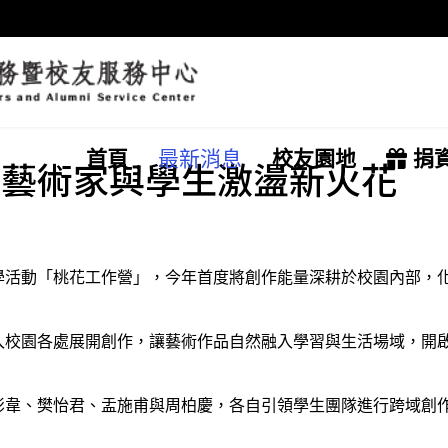
首頁
最新消息
校友園地
捐
 藝術家與學生激盪新火花
學活動「桃花工作營」，今年首度將創作能量深耕於校園內部，
入校園各處展開創作，讓藝術作品自然融入學習與生活場域，開
彭韋、樊怡君、盂施甫與周柏慶，各自引領學生團隊進行跨域創