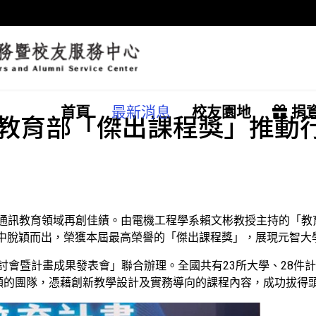
首頁
最新消息
校友園地
捐
教育部「傑出課程獎」推動
通訊教育領域再創佳績。由電機工程學系賴文彬教授主持的「教
拔中脫穎而出，榮獲本屆最高榮譽的「傑出課程獎」，展現元智大
研討會暨計畫成果發表會」聯合辦理。全國共有23所大學、28件
領的團隊，憑藉創新教學設計及實務導向的課程內容，成功拔得