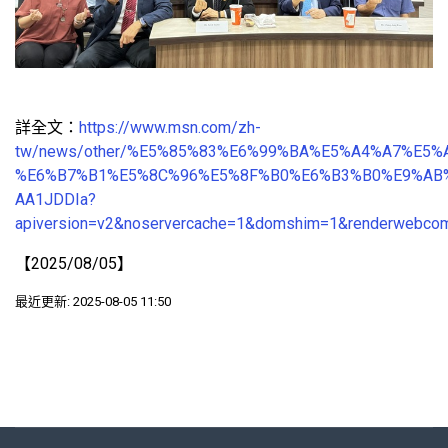
詳全文：
https://www.msn.com/zh-
tw/news/other/%E5%85%83%E6%99%BA%E5%A4%A7%E
%E6%B7%B1%E5%8C%96%E5%8F%B0%E6%B3%B0%E9%AB%
AA1JDDIa?
apiversion=v2&noservercache=1&domshim=1&renderwebcom
【2025/08/05】
最近更新: 2025-08-05 11:50