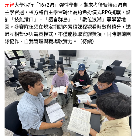
元智
大學採行「16+2週」彈性學制，期末考後緊接兩週自
主學習週，校方將自主學習轉化為角色扮演式RPG挑戰，設
計「技能港口」、「語言群島」、「數位浪潮」等學習地
圖。參賽隊伍須在規定期間內累積課程觀看時數與積分，透
過互相督促與競賽模式，不僅能換取實體獎項，同時鍛鍊團
隊協作、自我管理與職場軟實力。（待續）