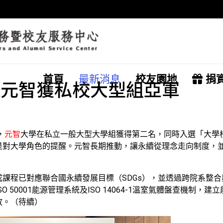
首頁
最新消息
校友園地
捐
 元智獲私校大型組亞軍
，
元智
大學在私立一般大型大學組獲得第二名，同時入選「大學
是對大學角色的提醒。元智長期推動，讓永續從理念走向制度，
課程已對應聯合國永續發展目標（SDGs），並透過跨院系整
 50001能源管理系統及ISO 14064-1溫室氣體盤查機制
放。（待續）