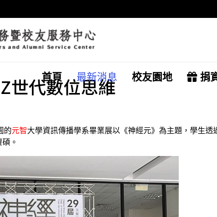
首頁
最新消息
校友園地
捐
展Z世代數位思維
園的
元智
大學資訊傳播學系畢業展以《神經元》為主題，學生透過
豐碩。