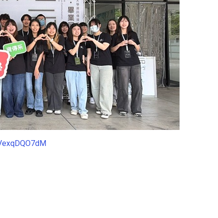
=XVexqDQO7dM