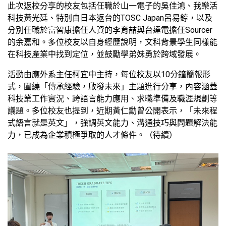
此次返校分享的校友包括任職於山一電子的吳佳鴻、我樂活
科技黃光廷、特別自日本返台的TOSC Japan呂易錞，以及
分別任職於富智康擔任人資的李育喆與台達電擔任Sourcer
的余嘉和。多位校友以自身經歷說明，文科背景學生同樣能
在科技產業中找到定位，並鼓勵學弟妹勇於跨域發展。
活動由應外系主任柯宜中主持，每位校友以10分鐘簡報形
式，圍繞「傳承經驗，啟發未來」主題進行分享，內容涵蓋
科技業工作實況、跨語言能力應用、求職準備及職涯規劃等
議題。多位校友也提到，近期黃仁勳曾公開表示，「未來程
式語言就是英文」，強調英文能力、溝通技巧與問題解決能
力，已成為企業積極爭取的人才條件。（待續）