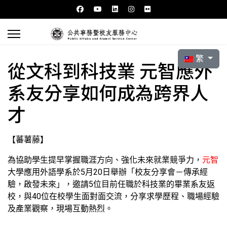
選擇你的語言
繁
從文科到科技業 元智應外
系友分享如何成為跨界人
才
【蕃薯藤】
為協助學生提早掌握職涯方向、強化未來就業競爭力，
元智
大學應用外語學系於5月20日舉辦「校友分享會－傳承經
驗，啟發未來」，邀請5位目前任職於科技業的畢業系友返
校，與40位在校學生面對面交流，分享求學歷程、職場經驗
及產業觀察，現場互動熱烈。