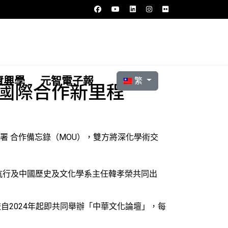
選擇你的語言
資興學
元智電子報
繁
」國際合作新里程
署 合作備忘錄（MOU），雙方將深化學術交
杭行及中國歷史及文化學系主任韓孝榮共同出
校自2024年起即共同舉辦「中華文化論壇」，每