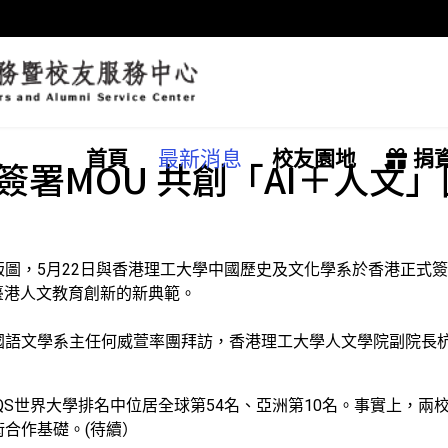
首頁
最新消息
校友園地
捐
署MOU 共創「AI＋人文
圖，5月22日與香港理工大學中國歷史及文化學系於香港正式簽
臺港人文教育創新的新典範。
國語文學系主任何威萱率團拜訪，香港理工大學人文學院副院長
QS世界大學排名中位居全球第54名、亞洲第10名。事實上，兩
合作基礎。(待續）