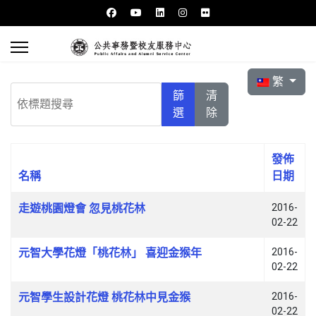
選擇你的語言
繁
依標題搜尋
篩
清
選
除
發佈
名稱
日期
文章列表
走遊桃園燈會 忽見桃花林
2016-
02-22
元智大學花燈「桃花林」 喜迎金猴年
2016-
02-22
元智學生設計花燈 桃花林中見金猴
2016-
02-22