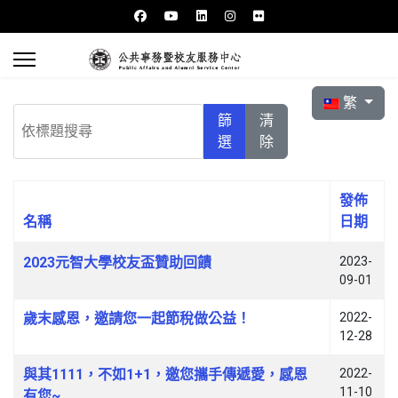
選擇你的語言
繁
依標題搜尋
篩
清
選
除
發佈
名稱
日期
文章列表
2023元智大學校友盃贊助回饋
2023-
09-01
歲末感恩，邀請您一起節稅做公益！
2022-
12-28
與其1111，不如1+1，邀您攜手傳遞愛，感恩
2022-
11-10
有您~