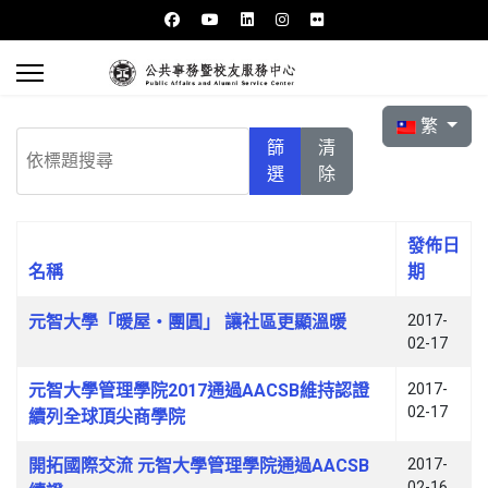
選擇你的語言
繁
依標題搜尋
篩
清
選
除
發佈日
名稱
期
文章列表
元智大學「暖屋・團圓」 讓社區更顯溫暖
2017-
02-17
元智大學管理學院2017通過AACSB維持認證
2017-
02-17
續列全球頂尖商學院
開拓國際交流 元智大學管理學院通過AACSB
2017-
02-16