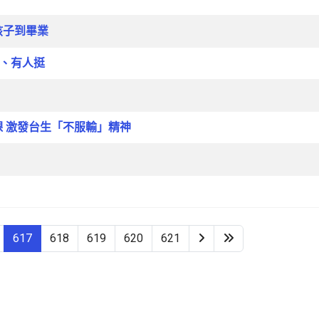
孩子到畢業
臉、有人挺
課 激發台生「不服輸」精神
617
618
619
620
621