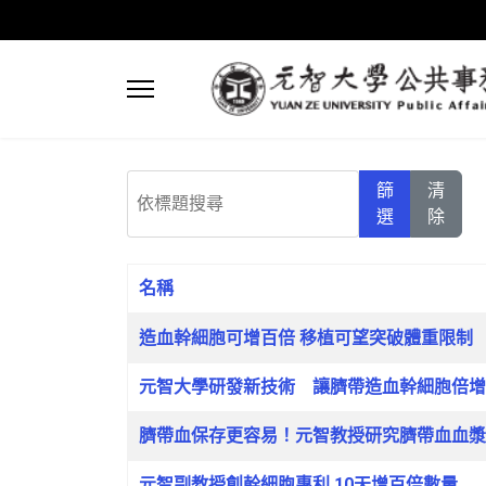
依標題搜尋
篩
清
選
除
名稱
文章列表
造血幹細胞可增百倍 移植可望突破體重限制
元智大學研發新技術 讓臍帶造血幹細胞倍增
臍帶血保存更容易！元智教授研究臍帶血血漿
元智副教授創幹細胞專利 10天增百倍數量