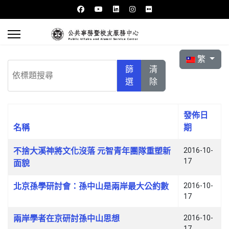
選擇你的語言
繁
依標題搜尋
篩
清
選
除
發佈日
名稱
期
文章列表
不捨大溪神將文化沒落 元智青年團隊重塑新
2016-10-
17
面貌
北京孫學研討會：孫中山是兩岸最大公約數
2016-10-
17
兩岸學者在京研討孫中山思想
2016-10-
17