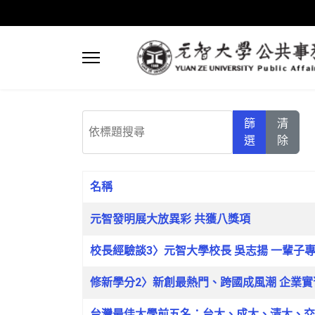
依標題搜尋
篩
清
選
除
名稱
文章列表
元智發明展大放異彩 共獲八獎項
校長經驗談3〉元智大學校長 吳志揚 一輩子
修新學分2〉新創最熱門、跨國成風潮 企業
台灣最佳大學前五名：台大、成大、清大、交