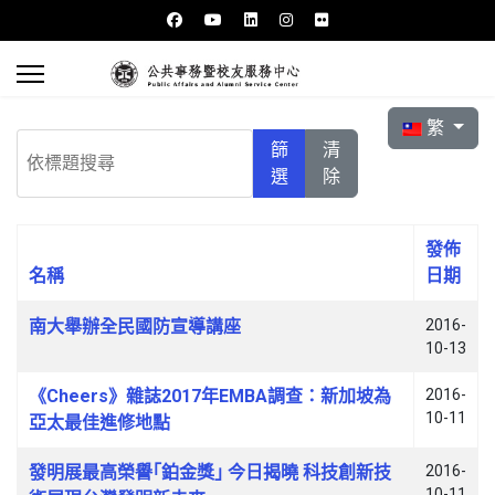
選擇你的語言
繁
依標題搜尋
篩
清
選
除
發佈
名稱
日期
文章列表
南大舉辦全民國防宣導講座
2016-
10-13
《Cheers》雜誌2017年EMBA調查：新加坡為
2016-
10-11
亞太最佳進修地點
發明展最高榮譽｢鉑金獎｣ 今日揭曉 科技創新技
2016-
10-11