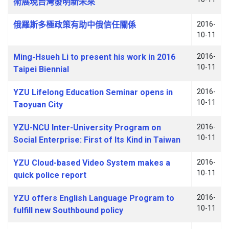
術展現台灣發明新未來
俄羅斯多極政策有助中俄信任關係
2016-
10-11
Ming-Hsueh Li to present his work in 2016
2016-
10-11
Taipei Biennial
YZU Lifelong Education Seminar opens in
2016-
10-11
Taoyuan City
YZU-NCU Inter-University Program on
2016-
10-11
Social Enterprise: First of Its Kind in Taiwan
YZU Cloud-based Video System makes a
2016-
10-11
quick police report
YZU offers English Language Program to
2016-
10-11
fulfill new Southbound policy