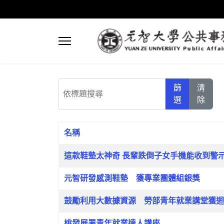
依標題搜尋
篩
清
選
除
名稱
文章列表
這款鞋墊太神奇 長輩跌倒子女手機能收到警
元智研發感測鞋墊 獲專業團體組銀獎
鼓勵利用大數據資源 勞部青年就業講堂獲迴
桃發展署青年就業達人講座