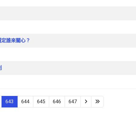
穩定誰來關心？
利
643
644
645
646
647