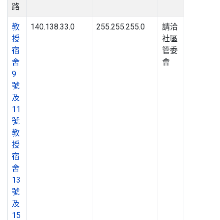
路
教
140.138.33.0
255.255.255.0
請洽
授
社區
宿
管委
舍
會
9
號
及
11
號
教
授
宿
舍
13
號
及
15