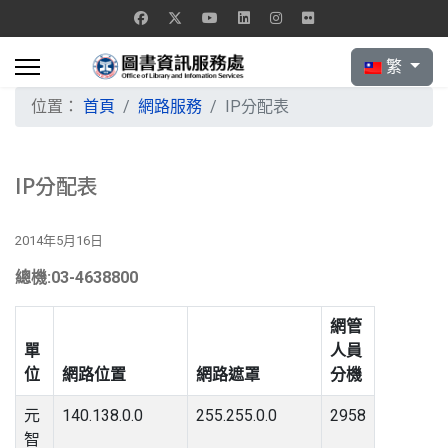
選擇你的語言
繁
位置：
首頁
網路服務
IP分配表
IP分配表
2014年5月16日
總機:03-4638800
網管
單
人員
位
網路位置
網路遮罩
分機
元
140.138.0.0
255.255.0.0
2958
智