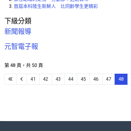
首屆本科陸生新鮮人 比同齡學生更精彩
下級分類
新聞報導
元智電子報
第 48 頁，共 50 頁
41
42
43
44
45
46
47
48