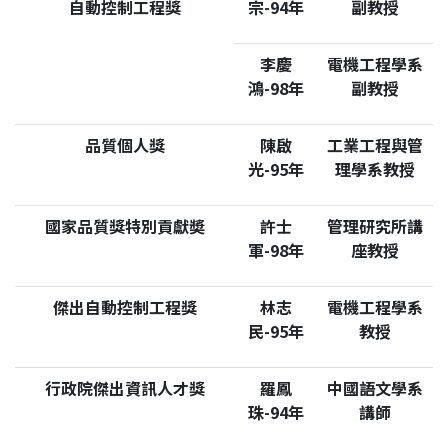
自動控制工程獎
宗-94年
副教授
李慶
電機工程學系
鴻-98年
副教授
品質個人獎
陳啟
工業工程與管
光-95年
理學系教授
國家品質獎特別貢獻奬
許士
管理研究所講
軍-98年
座教授
傑出自動控制工程獎
林志
電機工程學系
民-95年
教授
行政院傑出資訊人才獎
羅鳳
中國語文學系
珠-94年
講師