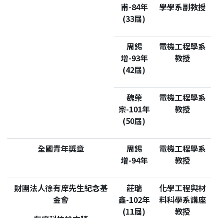
甫-84年
學學系副教授
(33屆)
周錫
電機工程學系
增-93年
教授
(42屆)
魏榮
電機工程學系
宗-101年
教授
(50屆)
全國青年獎章
周錫
電機工程學系
增-94年
教授
財團法人徐有庠先生紀念基
莊瑞
化學工程與材
金會
鑫-102年
料科學系講座
(11屆)
教授