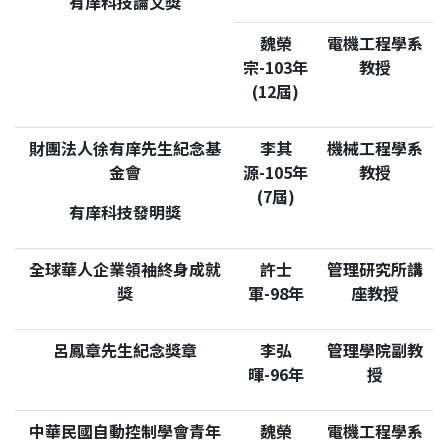
有庠科技論文獎
魏榮
電機工程學系
宗-103年
教授
(12屆)
財團法人徐有庠先生紀念基
李其
機械工程學系
金會
源-105年
教授
(7屆)
有庠科技發明獎
全球華人企業領袖終身成就
許士
管理研究所講
獎
軍-98年
座教授
呂鳳章先生紀念獎章
李弘
管理學院副教
暉-96年
授
中華民國自動控制學會青年
魏榮
電機工程學系