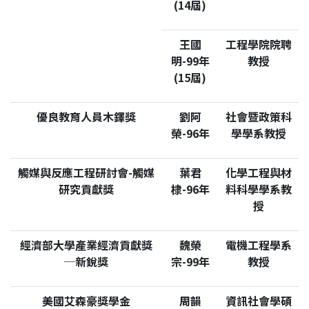
(14屆)
王國
工程學院院聘
明-99年
教授
(15屆)
優良教育人員木鐸獎
劉阿
社會暨政策科
榮-96年
學學系教授
觸媒與反應工程研討會-觸媒
葉君
化學工程與材
研究貢獻獎
棣-96年
料科學學系教
授
經濟部大學產業經濟貢獻獎
魏榮
電機工程學系
─新銳獎
宗-99年
教授
美國艾森豪獎學金
周韻
資訊社會學碩