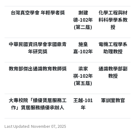
台灣真空學會 年輕學者獎
謝建
化學工程與材
德-102年
料科學學系教
(第二屆)
授
中華民國資訊學會李國鼎青
施皇
電機工程學系
年研究獎
嘉-102年
助理教授
教育部傑出通識教育教師獎
梁家
通識教學部副
祺-102年
教授
(第五屆)
大專校院「績優賃居服務工
王越-101
軍訓室教官
作」賃居服務績優承辦人
年
Last Updated: November 07, 2025