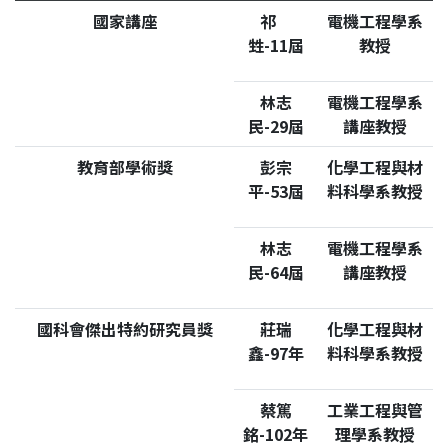
國家講座
祁
電機工程學系
甡-11屆
教授
林志
電機工程學系
民-29屆
講座教授
教育部學術獎
彭宗
化學工程與材
平-53屆
料科學系教授
林志
電機工程學系
民-64屆
講座教授
國科會傑出特約研究員獎
莊瑞
化學工程與材
鑫-97年
料科學系教授
蔡篤
工業工程與管
銘-102年
理學系教授